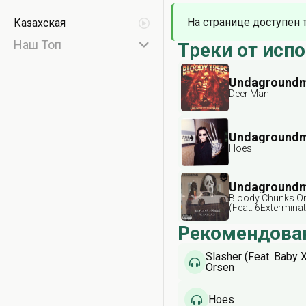
На странице доступен 
Казахская
Наш Топ
Треки от исп
Undaground
Deer Man
Undaground
Hoes
Undaground
Bloody Chunks On
(Feat. 6Exterminat
Рекомендова
Slasher (Feat. Baby 
Orsen
Hoes