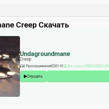
ane Creep Скачать
Undagroundmane
Creep
6 Прослушиваний
01:41
Все треки Undagrou
Слушать