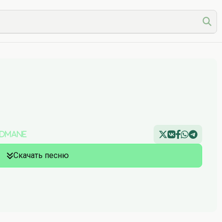
ndmane
Скачать песню