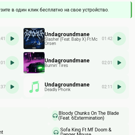
узите в один клик бесплатно на свое устройство.
Undagroundmane
:41
01:42
Slasher (Feat. Baby X) Ft Mc
Orsen
Undagroundmane
:01
02:01
Burnin' Tires
Undagroundmane
:37
02:11
Deadly Phonk
Bloody Chunks On The Blade
(Feat. 6Extermination)
Sofa King Ft Mf Doom &
ht
Danger Mouse