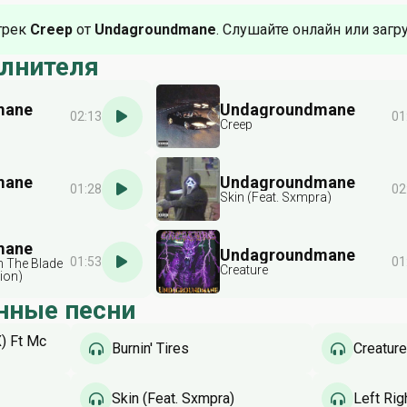
трек
Creep
от
Undagroundmane
. Слушайте онлайн или загр
олнителя
mane
Undagroundmane
02:13
01
Creep
mane
Undagroundmane
01:28
02
Skin (Feat. Sxmpra)
mane
Undagroundmane
01:53
01
 The Blade
Creature
ion)
нные песни
X) Ft Mc
Burnin' Tires
Creature
Skin (Feat. Sxmpra)
Left Rig