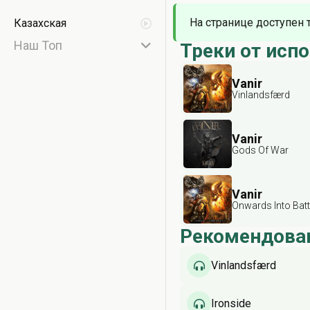
На странице доступен 
Казахская
Наш Топ
Треки от исп
Vanir
Vinlandsfærd
Vanir
Gods Of War
Vanir
Onwards Into Batt
Рекомендова
Vinlandsfærd
Ironside