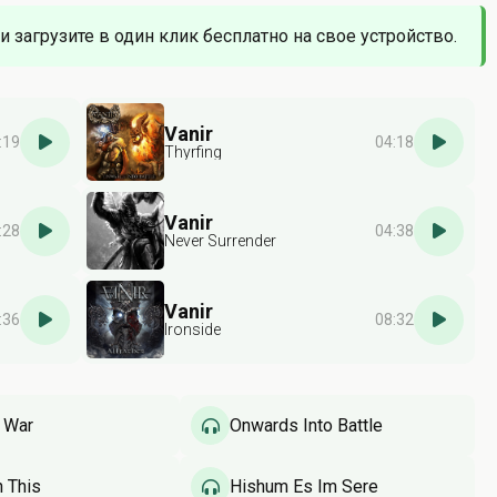
и загрузите в один клик бесплатно на свое устройство.
Vanir
:19
04:18
Thyrfing
Vanir
:28
04:38
Never Surrender
Vanir
:36
08:32
Ironside
 War
Onwards Into Battle
 This
Hishum Es Im Sere