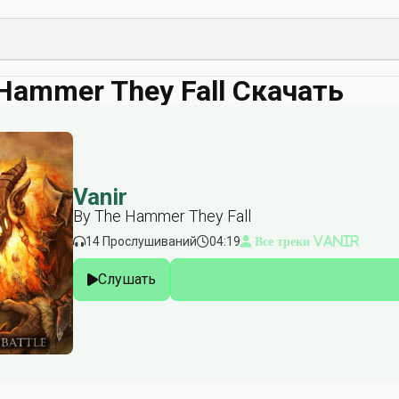
 Hammer They Fall Скачать
Vanir
By The Hammer They Fall
14 Прослушиваний
04:19
Все треки Vanir
Слушать