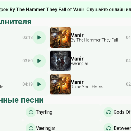
трек
By The Hammer They Fall
от
Vanir
. Слушайте онлайн ил
олнителя
Vanir
03:18
04
By The Hammer They Fall
Vanir
03:50
04
Væringjar
Vanir
04:19
02
le
Raise Your Horns
нные песни
Thyrfing
Gods Of
Væringjar
Between