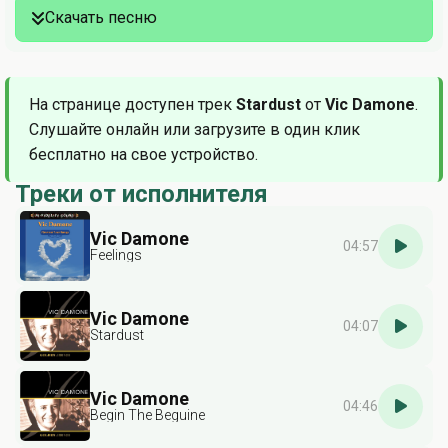
Скачать песню
На странице доступен трек
Stardust
от
Vic Damone
.
Слушайте онлайн или загрузите в один клик
бесплатно на свое устройство.
Треки от исполнителя
Vic Damone
04:57
Feelings
Vic Damone
04:07
Stardust
Vic Damone
04:46
Begin The Beguine