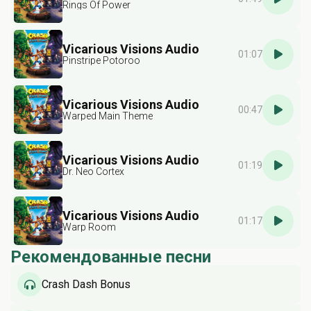
Rings Of Power
Vicarious Visions Audio
01:07
Pinstripe Potoroo
Vicarious Visions Audio
00:47
Warped Main Theme
Vicarious Visions Audio
01:19
Dr. Neo Cortex
Vicarious Visions Audio
01:17
Warp Room
Рекомендованные песни
Crash Dash Bonus