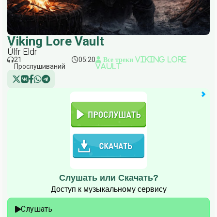
Viking Lore Vault
Úlfr Eldr
21
05:20
Все треки Viking Lore
Прослушиваний
Vault
Слушать или Скачать?
Доступ к музыкальному сервису
Слушать