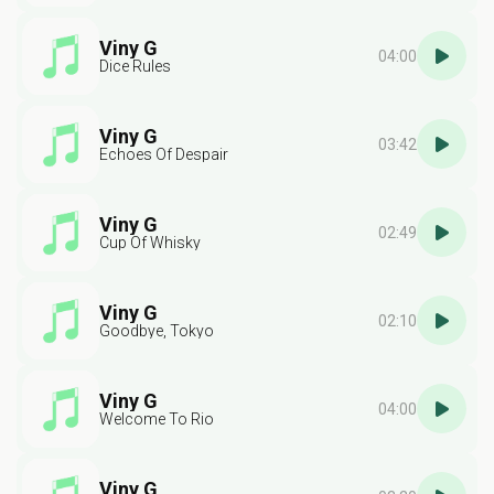
Viny G
04:00
Dice Rules
Viny G
03:42
Echoes Of Despair
Viny G
02:49
Cup Of Whisky
Viny G
02:10
Goodbye, Tokyo
Viny G
04:00
Welcome To Rio
Viny G