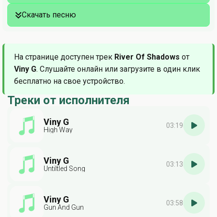
Скачать песню
На странице доступен трек
River Of Shadows
от
Viny G
. Слушайте онлайн или загрузите в один клик
бесплатно на свое устройство.
Треки от исполнителя
Viny G
03:19
High Way
Viny G
03:13
Untiltled Song
Viny G
03:58
Gun And Gun