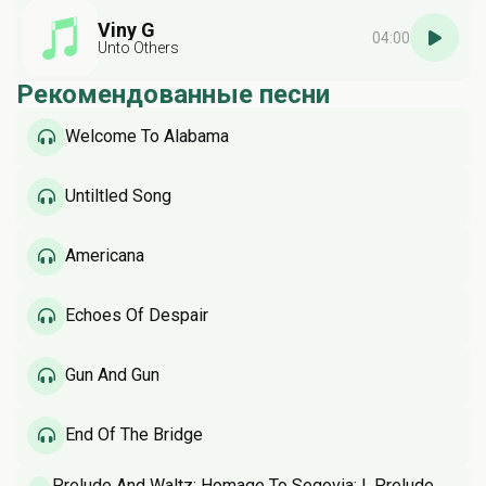
Viny G
04:00
Unto Others
Рекомендованные песни
Welcome To Alabama
Untiltled Song
Americana
Echoes Of Despair
Gun And Gun
End Of The Bridge
Prelude And Waltz: Homage To Segovia: I. Prelude