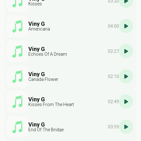
03:20
Kisses
Viny G
04:00
Americana
Viny G
02:27
Echoes Of A Dream
Viny G
02:10
Canada Flower
Viny G
02:49
Kisses From The Heart
Viny G
03:59
End Of The Bridge