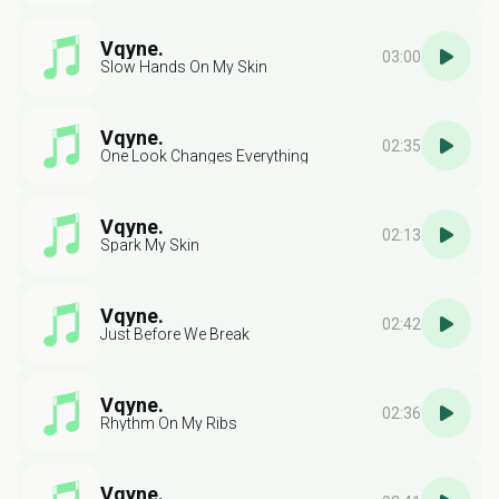
Vqyne.
03:00
Slow Hands On My Skin
Vqyne.
02:35
One Look Changes Everything
Vqyne.
02:13
Spark My Skin
Vqyne.
02:42
Just Before We Break
Vqyne.
02:36
Rhythm On My Ribs
Vqyne.