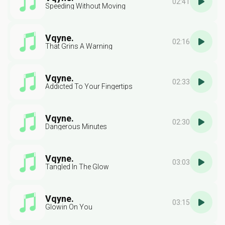
02:41
Speeding Without Moving
Vqyne.
02:16
That Grins A Warning
Vqyne.
02:33
Addicted To Your Fingertips
Vqyne.
02:30
Dangerous Minutes
Vqyne.
03:03
Tangled In The Glow
Vqyne.
03:15
Glowin On You