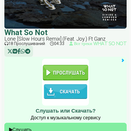
What So Not
Lone [Slow Hours Remix] (Feat. Joy.) Ft Ganz
18 Прослушиваний
04:33
Все треки What So Not
Слушать или Скачать?
Доступ к музыкальному сервису
Слушать