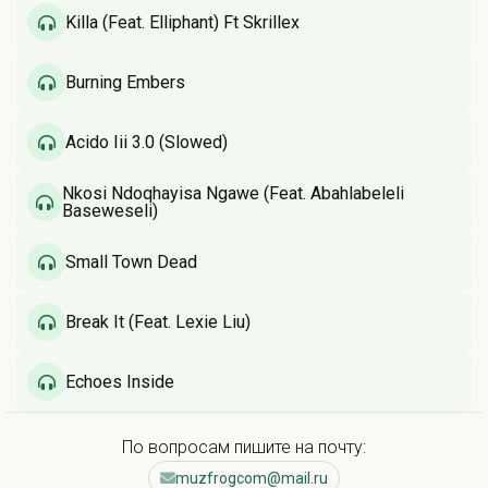
Killa (Feat. Elliphant) Ft Skrillex
Burning Embers
Acido Iii 3.0 (Slowed)
Nkosi Ndoqhayisa Ngawe (Feat. Abahlabeleli
Baseweseli)
Small Town Dead
Break It (Feat. Lexie Liu)
Echoes Inside
По вопросам пишите на почту:
muzfrogcom@mail.ru