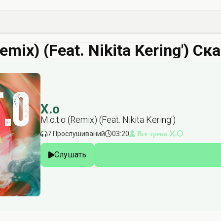
Remix) (Feat. Nikita Kering') Ск
X.o
M.o.t.o (Remix) (Feat. Nikita Kering')
7 Прослушиваний
03:20
Все треки X.o
Слушать