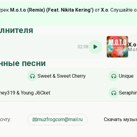
трек
M.o.t.o (Remix) (Feat. Nikita Kering')
от
X.o
. Слушайте 
олнителя
X.o
02:08
M.o.
нные песни
Sweet & Sweet Cherry
Unique
ney319 & Young J6Cket
Seraphi
очту:
muzfrogcom@mail.ru
Скачать музы