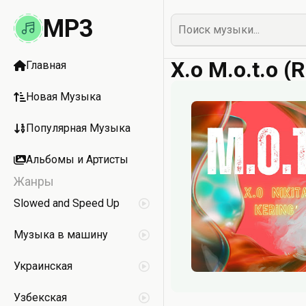
MP3
X.o M.o.t.o (
Главная
Новая Музыка
Популярная Музыка
Альбомы и Артисты
Жанры
Slowed and Speed Up
Музыка в машину
Украинская
Узбекская