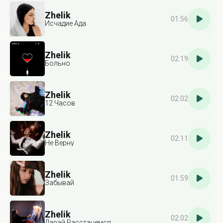
Zhelik
01:56
Исчадие Ада
Zhelik
02:19
Больно
Zhelik
02:02
12 Часов
Zhelik
02:11
Не Верну
Zhelik
01:59
Забывай
Zhelik
02:02
Давай Расстанемся