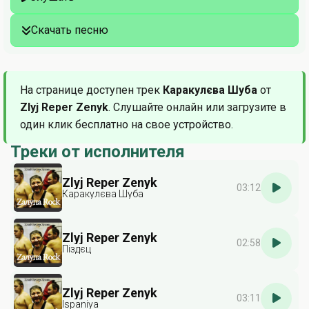
Скачать песню
На странице доступен трек
Каракулєва Шуба
от
Zlyj Reper Zenyk
. Слушайте онлайн или загрузите в
один клик бесплатно на свое устройство.
Треки от исполнителя
Zlyj Reper Zenyk
03:12
Каракулєва Шуба
Zlyj Reper Zenyk
02:58
Піздєц
Zlyj Reper Zenyk
03:11
Ispaniya