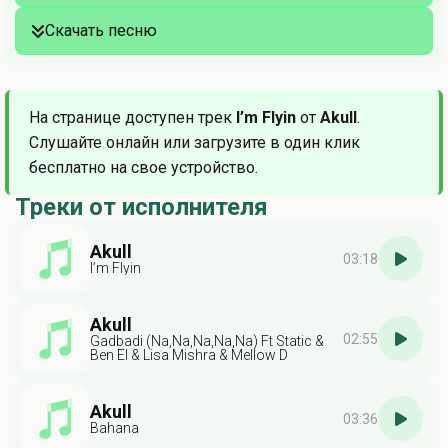
Скачать песню
На странице доступен трек
I’m Flyin
от
Akull
.
Слушайте онлайн или загрузите в один клик
бесплатно на свое устройство.
Треки от исполнителя
Akull
03:18
I’m Flyin
Akull
02:55
Gadbadi (Na,Na,Na,Na,Na) Ft Static &
Ben El & Lisa Mishra & Mellow D
Akull
03:36
Bahana