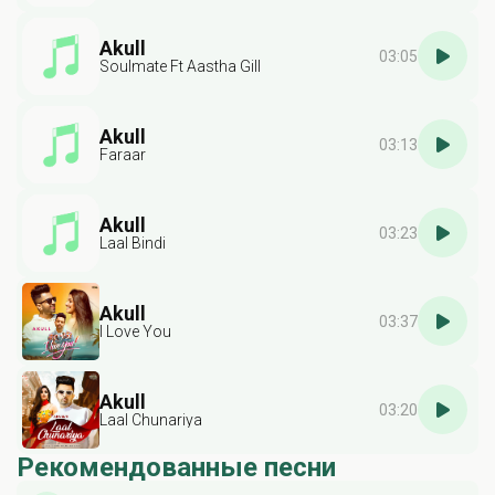
Akull
03:05
Soulmate Ft Aastha Gill
Akull
03:13
Faraar
Akull
03:23
Laal Bindi
Akull
03:37
I Love You
Akull
03:20
Laal Chunariya
Рекомендованные песни