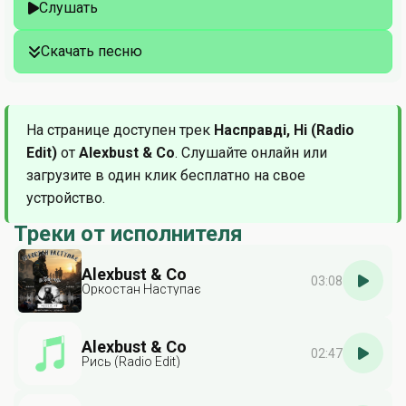
Слушать
Скачать песню
На странице доступен трек
Насправді, Ні (Radio
Edit)
от
Alexbust & Co
. Слушайте онлайн или
загрузите в один клик бесплатно на свое
устройство.
Треки от исполнителя
Alexbust & Co
03:08
Оркостан Наступає
Alexbust & Co
02:47
Рись (Radio Edit)