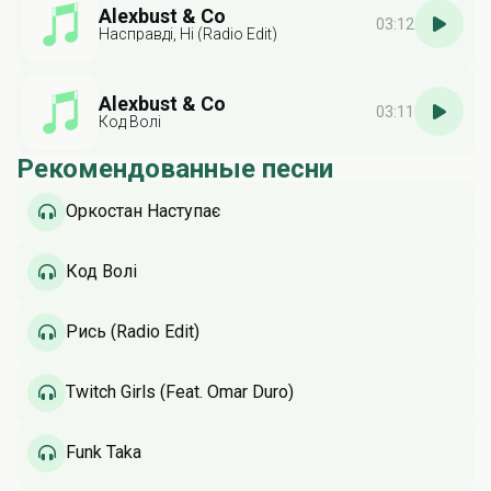
Alexbust & Co
03:12
Насправді, Ні (Radio Edit)
Alexbust & Co
03:11
Код Волі
Рекомендованные песни
Оркостан Наступає
Код Волі
Рись (Radio Edit)
Twitch Girls (Feat. Omar Duro)
Funk Taka