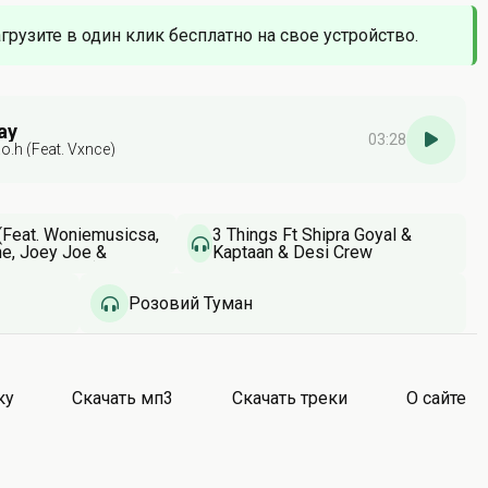
агрузите в один клик бесплатно на свое устройство.
ay
03:28
t.o.h (Feat. Vxnce)
(Feat. Woniemusicsa,
3 Things Ft Shipra Goyal &
ne, Joey Joe &
Kaptaan & Desi Crew
ntertainment)
Розовий Туман
ку
Скачать мп3
Скачать треки
О сайте