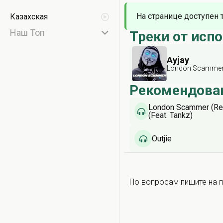
На странице доступен 
Казахская
Наш Топ
Треки от исп
Ayjay
London Scammer (
Рекомендова
London Scammer (Re
(Feat. Tankz)
Outjie
По вопросам пишите на п