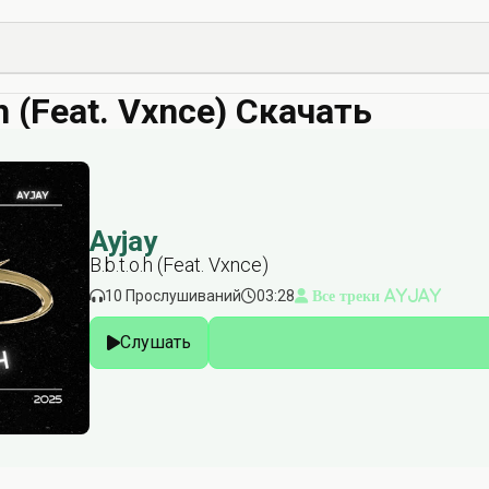
.h (Feat. Vxnce) Скачать
Ayjay
B.b.t.o.h (Feat. Vxnce)
10 Прослушиваний
03:28
Все треки Ayjay
Слушать