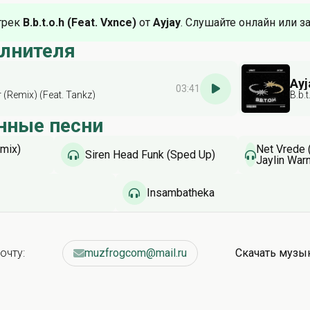
трек
B.b.t.o.h (Feat. Vxnce)
от
Ayjay
. Слушайте онлайн или з
олнителя
Ayj
03:41
Remix) (Feat. Tankz)
B.b.
нные песни
mix)
Net Vrede 
Siren Head Funk (Sped Up)
Jaylin War
Kopfkids E
Insambatheka
очту:
muzfrogcom@mail.ru
Скачать музы