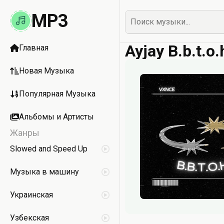
MP3
Ayjay B.b.t.o
Главная
Новая Музыка
Популярная Музыка
Альбомы и Артисты
Жанры
Slowed and Speed Up
Музыка в машину
Украинская
Узбекская