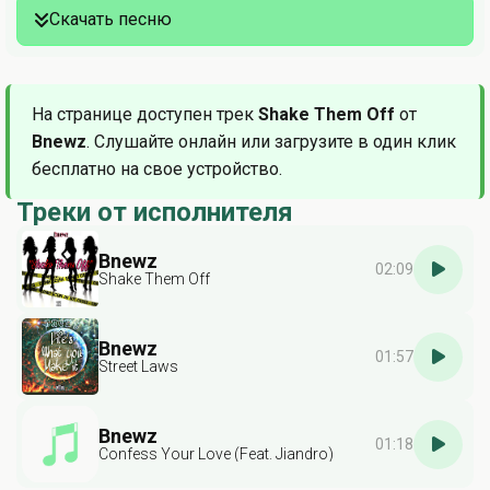
Скачать песню
На странице доступен трек
Shake Them Off
от
Bnewz
. Слушайте онлайн или загрузите в один клик
бесплатно на свое устройство.
Треки от исполнителя
Bnewz
02:09
Shake Them Off
Bnewz
01:57
Street Laws
Bnewz
01:18
Confess Your Love (Feat. Jiandro)