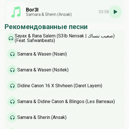
Bor3I
03:58
Samara & Sherin (Ansak)
Рекомендованные песни
Sayax & Rana Salem (S3Ib Nensak | صعيب ننساك)
(Feat. Safwanbeats)
Samara & Wasen (Nsani)
Samara & Wasen (Nsitek)
Didine Canon 16 X Shvheen (Daret Layem)
Samara & Didine Canon & Blingos (Les Barreaux)
Samara & Sherin (Ansak)