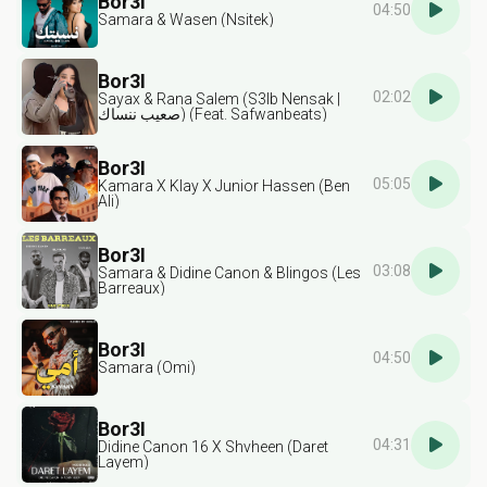
Bor3I
04:50
Samara & Wasen (Nsitek)
Bor3I
02:02
Sayax & Rana Salem (S3Ib Nensak |
صعيب ننساك) (Feat. Safwanbeats)
Bor3I
05:05
Kamara X Klay X Junior Hassen (Ben
Ali)
Bor3I
03:08
Samara & Didine Canon & Blingos (Les
Barreaux)
Bor3I
04:50
Samara (Omi)
Bor3I
04:31
Didine Canon 16 X Shvheen (Daret
Layem)