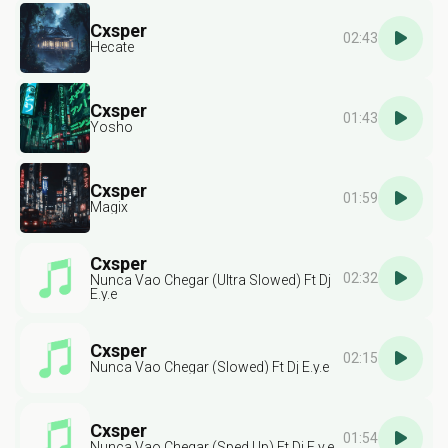
Cxsper
02:43
Hecate
Cxsper
01:43
Yosho
Cxsper
01:59
Magix
Cxsper
02:32
Nunca Vao Chegar (Ultra Slowed) Ft Dj
E.y.e
Cxsper
02:15
Nunca Vao Chegar (Slowed) Ft Dj E.y.e
Cxsper
01:54
Nunca Vao Chegar (Sped Up) Ft Dj E.y.e