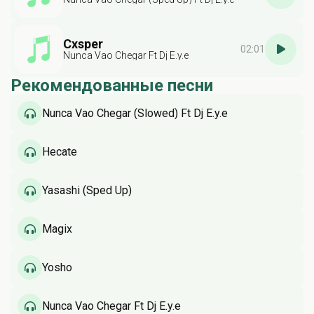
Cxsper
02:01
Nunca Vao Chegar Ft Dj E.y.e
Рекомендованные песни
Nunca Vao Chegar (Slowed) Ft Dj E.y.e
Hecate
Yasashi (Sped Up)
Magix
Yosho
Nunca Vao Chegar Ft Dj E.y.e