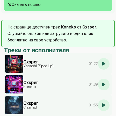
Скачать песню
На странице доступен трек
Koneko
от
Cxsper
.
Слушайте онлайн или загрузите в один клик
бесплатно на свое устройство.
Треки от исполнителя
Cxsper
01:22
Yasashi (Sped Up)
Cxsper
01:39
Koneko
Cxsper
01:55
Cleanest