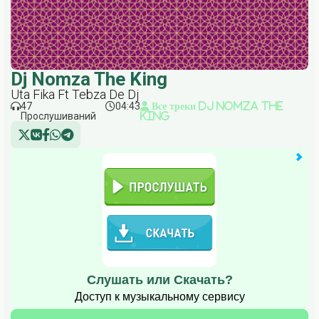
Dj Nomza The King
Uta Fika Ft Tebza De Dj
47
04:43
Все треки Dj Nomza The
Прослушиваний
King
Слушать или Скачать?
Доступ к музыкальному сервису