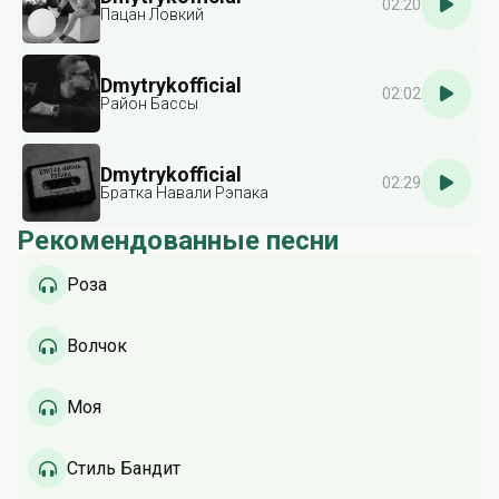
02:20
Пацан Ловкий
Dmytrykofficial
02:02
Район Бассы
Dmytrykofficial
02:29
Братка Навали Рэпака
Рекомендованные песни
Роза
Волчок
Моя
Стиль Бандит