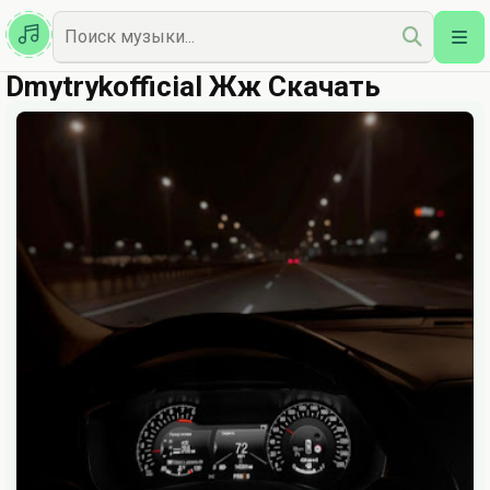
Казахская
Наш Топ
Dmytrykofficial Жж Скачать