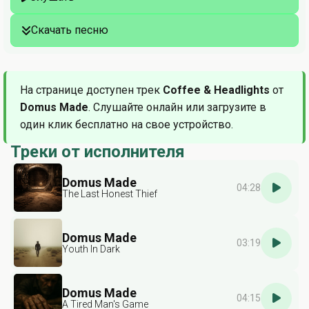
Скачать песню
На странице доступен трек
Coffee & Headlights
от
Domus Made
. Слушайте онлайн или загрузите в
один клик бесплатно на свое устройство.
Треки от исполнителя
Domus Made
04:28
The Last Honest Thief
Domus Made
03:19
Youth In Dark
Domus Made
04:15
A Tired Man's Game