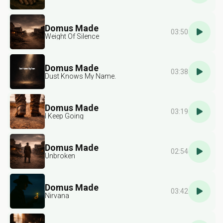
Domus Made
03:50
Weight Of Silence
Domus Made
03:38
Dust Knows My Name.
Domus Made
03:19
I Keep Going
Domus Made
02:54
Unbroken
Domus Made
03:42
Nirvana