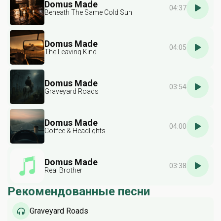
Domus Made
04:37
Beneath The Same Cold Sun
Domus Made
04:05
The Leaving Kind
Domus Made
03:54
Graveyard Roads
Domus Made
04:00
Coffee & Headlights
Domus Made
03:38
Real Brother
Рекомендованные песни
Graveyard Roads