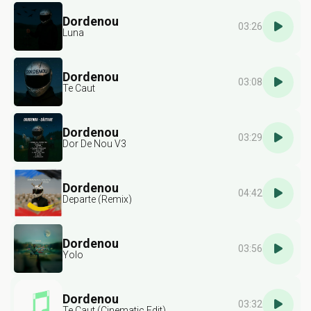
Dordenou
03:26
Luna
Dordenou
03:08
Te Caut
Dordenou
03:29
Dor De Nou V3
Dordenou
04:42
Departe (Remix)
Dordenou
03:56
Yolo
Dordenou
03:32
Te Caut (Cinematic Edit)