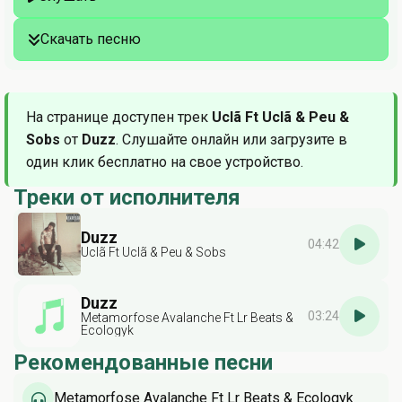
Скачать песню
На странице доступен трек
Uclã Ft Uclã & Peu &
Sobs
от
Duzz
. Слушайте онлайн или загрузите в
один клик бесплатно на свое устройство.
Треки от исполнителя
Duzz
04:42
Uclã Ft Uclã & Peu & Sobs
Duzz
03:24
Metamorfose Avalanche Ft Lr Beats &
Ecologyk
Рекомендованные песни
Metamorfose Avalanche Ft Lr Beats & Ecologyk