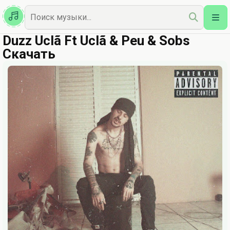
Казахская
Наш Топ
Duzz Uclã Ft Uclã & Peu & Sobs
Скачать