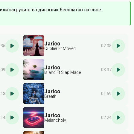
или загрузите в один клик бесплатно на свое
Jarico
:35
02:08
Oublier Ft Movedi
Jarico
:09
03:37
Island Ft Slap Mage
Jarico
:13
01:59
Breath
Jarico
:14
02:24
Melancholy