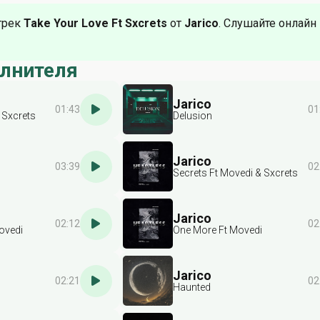
трек
Take Your Love Ft Sxcrets
от
Jarico
. Слушайте онлайн 
олнителя
Jarico
01:43
01
 Sxcrets
Delusion
Jarico
03:39
02
Secrets Ft Movedi & Sxcrets
Jarico
02:12
02
ovedi
One More Ft Movedi
Jarico
02:21
02
Haunted