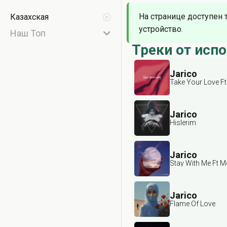
На странице доступен 
Казахская
устройство.
Наш Топ
Треки от исп
Jarico
Take Your Love Ft
Jarico
Hislerim
Jarico
Stay With Me Ft M
Jarico
Flame Of Love