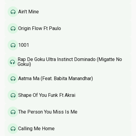
Ain't Mine
Origin Flow Ft Paulo
1001
Rap De Goku Ultra Instinct Dominado (Migatte No
Gokui)
Aatma Ma (Feat. Babita Manandhar)
Shape Of You Funk Ft Akrai
The Person You Miss Is Me
Calling Me Home