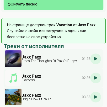
Скачать песню
На странице доступен трек
Vacation
от
Jaxx Paxx
.
Слушайте онлайн или загрузите в один клик
бесплатно на свое устройство.
Треки от исполнителя
Jaxx Paxx
01:45
From The Thoughts Of Paxx's Puppy
Jaxx Paxx
02:36
Flavorss
Jaxx Paxx
03:33
Origin Flow Ft Paulo