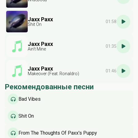
Jaxx Paxx
01:58
Shit On
Jaxx Paxx
01:35
Ain't Mine
Jaxx Paxx
01:46
Makeover (Feat. Ronaldro)
Рекомендованные песни
Bad Vibes
Shit On
From The Thoughts Of Paxx's Puppy