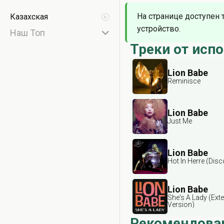
На странице доступен 
Казахская
устройство.
Наш Топ
Треки от исп
Lion Babe
Reminisce
Lion Babe
Just Me
Lion Babe
Hot In Herre (Disc
Lion Babe
She's A Lady (Ext
Version)
Рекомендова