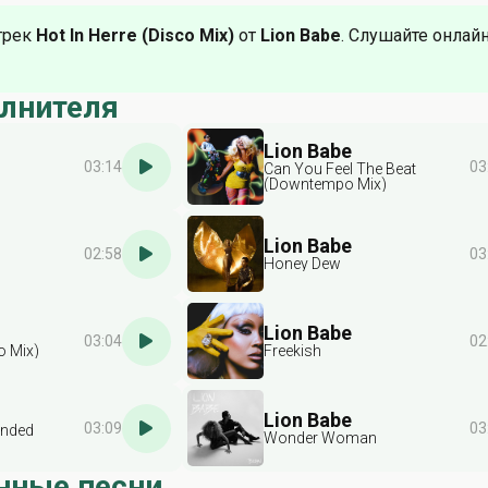
трек
Hot In Herre (Disco Mix)
от
Lion Babe
. Слушайте онлайн
олнителя
Lion Babe
03:14
03
Can You Feel The Beat
(Downtempo Mix)
Lion Babe
02:58
03
Honey Dew
Lion Babe
03:04
02
o Mix)
Freekish
Lion Babe
03:09
03
ended
Wonder Woman
нные песни