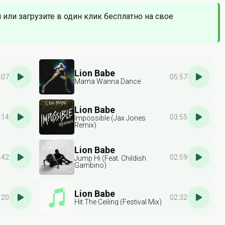
 или загрузите в один клик бесплатно на свое
Lion Babe
:07
05:57
Mama Wanna Dance
Lion Babe
:14
03:55
Impossible (Jax Jones
Remix)
Lion Babe
:42
02:59
Jump Hi (Feat. Childish
Gambino)
Lion Babe
:20
02:32
Hit The Ceiling (Festival Mix)