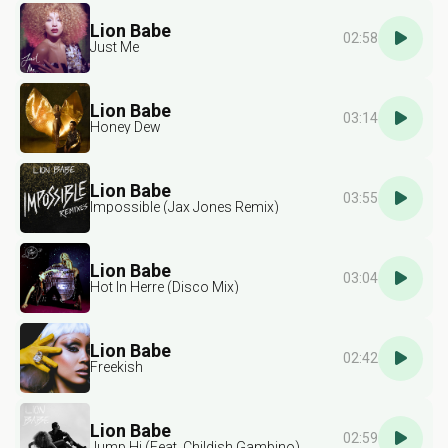
Lion Babe
02:58
Just Me
Lion Babe
03:14
Honey Dew
Lion Babe
03:55
Impossible (Jax Jones Remix)
Lion Babe
03:04
Hot In Herre (Disco Mix)
Lion Babe
02:42
Freekish
Lion Babe
02:59
Jump Hi (Feat. Childish Gambino)