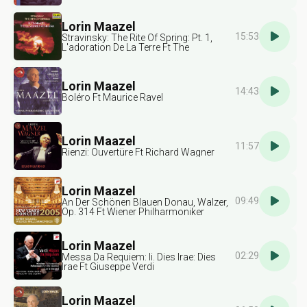
Lorin Maazel
15:53
Stravinsky: The Rite Of Spring: Pt. 1,
L'adoration De La Terre Ft The
Cleveland Orchestra & Igor Stravinsky
Lorin Maazel
14:43
Boléro Ft Maurice Ravel
Lorin Maazel
11:57
Rienzi: Ouvertüre Ft Richard Wagner
Lorin Maazel
09:49
An Der Schönen Blauen Donau, Walzer,
Op. 314 Ft Wiener Philharmoniker
Lorin Maazel
02:29
Messa Da Requiem: Ii. Dies Irae: Dies
Irae Ft Giuseppe Verdi
Lorin Maazel