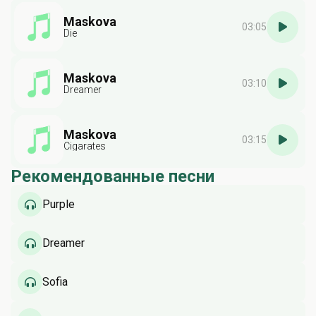
Maskova
03:05
Die
Maskova
03:10
Dreamer
Maskova
03:15
Cigarates
Рекомендованные песни
Purple
Dreamer
Sofia