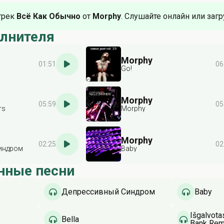
трек
Всё Как Обычно
от
Morphy
. Слушайте онлайн или загр
олнителя
Morphy
01:51
06
Go!
Morphy
05:59
05
rs
Morphy
Morphy
02:25
02
индром
Baby
нные песни
Депрессивный Синдром
Baby
Išgalvot
Bella
Bank Rem