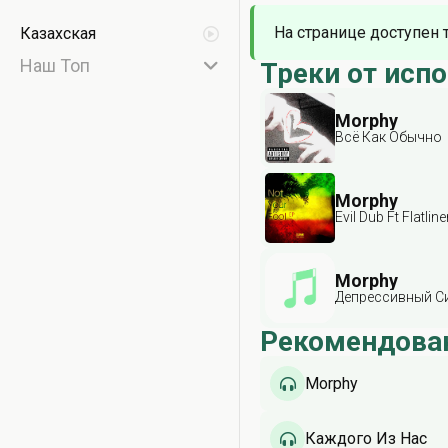
На странице доступен 
Казахская
Наш Топ
Треки от исп
Morphy
Всё Как Обычно
Morphy
Evil Dub Ft Flatline
Morphy
Депрессивный С
Рекомендова
Morphy
Каждого Из Нас