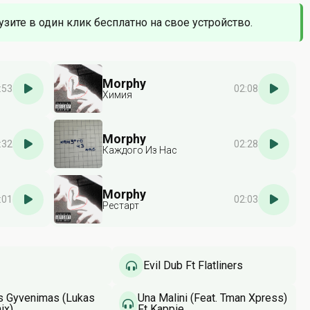
узите в один клик бесплатно на свое устройство.
Morphy
:53
02:08
Химия
Morphy
:32
02:28
Каждого Из Нас
Morphy
:01
02:03
Рестарт
Evil Dub Ft Flatliners
as Gyvenimas (Lukas
Una Malini (Feat. Tman Xpress)
ix)
Ft Kappie