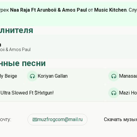
трек
Naa Raja Ft Arunboii & Amos Paul
от
Music Kitchen
. Сл
олнителя
n
boii & Amos Paul
нные песни
ly Beige
Koriyan Gallan
Manasaa
Ultra Slowed Ft $Hxtgun!
Mazi Ho
очту:
muzfrogcom@mail.ru
Скачать музы