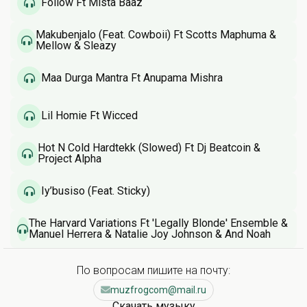
Follow Ft Mista Baaz
Makubenjalo (Feat. Cowboii) Ft Scotts Maphuma &
Mellow & Sleazy
Maa Durga Mantra Ft Anupama Mishra
Lil Homie Ft Wicced
Hot N Cold Hardtekk (Slowed) Ft Dj Beatcoin &
Project Alpha
Iy’busiso (Feat. Sticky)
The Harvard Variations Ft 'Legally Blonde' Ensemble &
Manuel Herrera & Natalie Joy Johnson & And Noah
Weisberg
По вопросам пишите на почту:
muzfrogcom@mail.ru
Скачать музыку