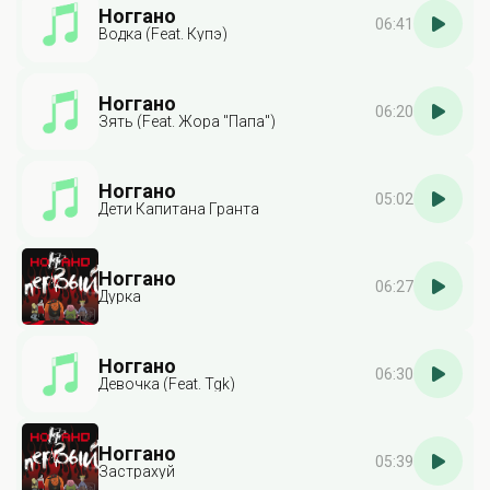
Ноггано
06:41
Водка (Feat. Купэ)
Ноггано
06:20
Зять (Feat. Жора "Папа")
Ноггано
05:02
Дети Капитана Гранта
Ноггано
06:27
Дурка
Ноггано
06:30
Девочка (Feat. Tgk)
Ноггано
05:39
Застрахуй