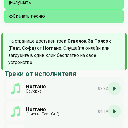
Слушать
Скачать песню
На странице доступен трек
Стволок За Поясок
(Feat. Софи)
от
Ноггано
. Слушайте онлайн или
загрузите в один клик бесплатно на свое
устройство.
Треки от исполнителя
Ноггано
03:33
Семёрка
Ноггано
04:19
Качели (Feat. Guf)