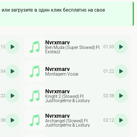
 или загрузите в один клик бесплатно на свое
Nvrxmarv
:15
01:50
Ben Muda (Super Slowed) Ft
Exstazz
Nvrxmarv
:54
01:22
Montagem Vozai
Nvrxmarv
:22
02:38
Knight 2 (Slowed) Ft
Justforgetme & Lxstury
Nvrxmarv
:38
02:12
Archangel (Slowed) Ft
Justforgetme & Lxstury