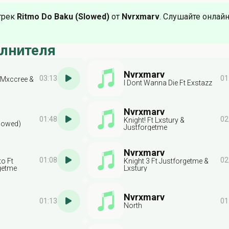
трек
Ritmo Do Baku (Slowed)
от
Nvrxmarv
. Слушайте онлайн
олнителя
Nvrxmarv
03:13
01
 Mxccree &
I Dont Wanna Die Ft Exstazz
Nvrxmarv
01:48
02
Knight! Ft Lxstury &
lowed)
Justforgetme
Nvrxmarv
01:08
02
o Ft
Knight 3 Ft Justforgetme &
getme
Lxstury
Nvrxmarv
01:13
01
North