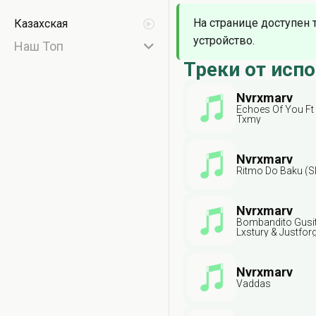
На странице доступен 
Казахская
устройство.
Наш Топ
Треки от исп
Nvrxmarv
Echoes Of You Ft
Txmy
Nvrxmarv
Ritmo Do Baku (S
Nvrxmarv
Bombandito Gusit
Lxstury & Justfor
Nvrxmarv
Vaddas