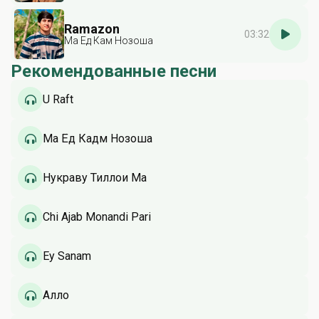
Ramazon
03:32
Ма Ёд Кам Нозоша
Рекомендованные песни
U Raft
Ма Ёд Кадм Нозоша
Нукраву Тиллои Ма
Chi Ajab Monandi Pari
Ey Sanam
Алло