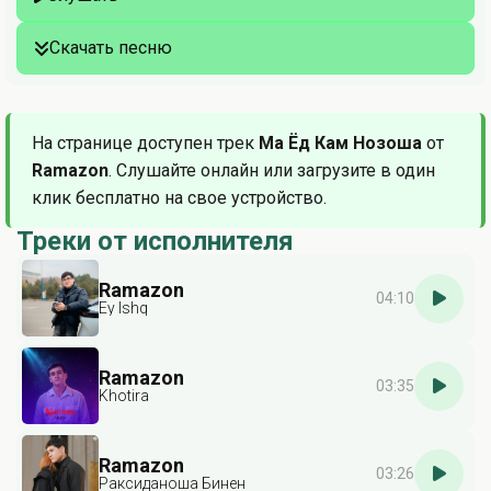
Скачать песню
На странице доступен трек
Ма Ёд Кам Нозоша
от
Ramazon
. Слушайте онлайн или загрузите в один
клик бесплатно на свое устройство.
Треки от исполнителя
Ramazon
04:10
Ey Ishq
Ramazon
03:35
Khotira
Ramazon
03:26
Раксиданоша Бинен