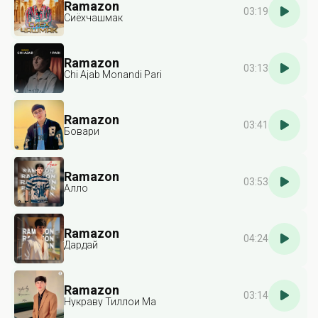
Ramazon
03:19
Сиëхчашмак
Ramazon
03:13
Chi Ajab Monandi Pari
Ramazon
03:41
Бовари
Ramazon
03:53
Алло
Ramazon
04:24
Дардай
Ramazon
03:14
Нукраву Тиллои Ма