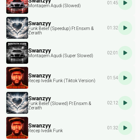
Swanzyy
01:45
Montagem Agudi (Slowed)
Swanzyy
01:32
Funk Belief (Speedup) Ft Ensxm &
Zeraith
Swanzyy
02:01
Montagem Agudi (Super Slowed)
Swanzyy
01:54
Recep Ivedik Funk (Tiktok Version)
Swanzyy
02:12
Funk Belief (Slowed) Ft Ensxm &
Zeraith
Swanzyy
01:32
Recep Ivedik Funk