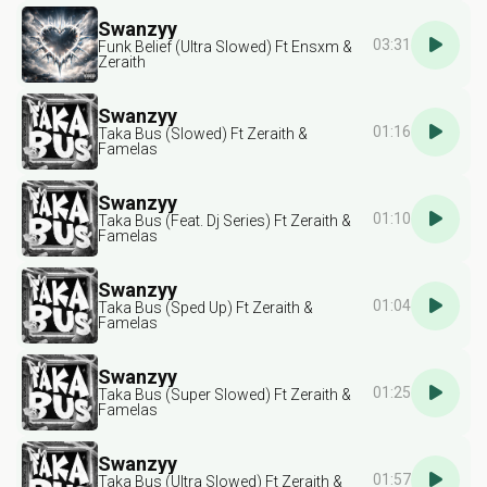
Swanzyy
03:31
Funk Belief (Ultra Slowed) Ft Ensxm &
Zeraith
Swanzyy
01:16
Taka Bus (Slowed) Ft Zeraith &
Famelas
Swanzyy
01:10
Taka Bus (Feat. Dj Series) Ft Zeraith &
Famelas
Swanzyy
01:04
Taka Bus (Sped Up) Ft Zeraith &
Famelas
Swanzyy
01:25
Taka Bus (Super Slowed) Ft Zeraith &
Famelas
Swanzyy
01:57
Taka Bus (Ultra Slowed) Ft Zeraith &