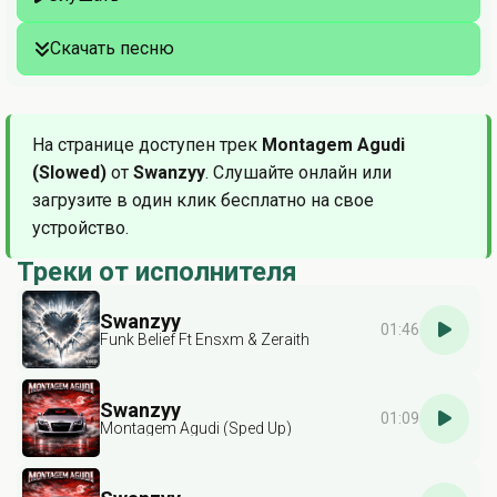
Скачать песню
На странице доступен трек
Montagem Agudi
(Slowed)
от
Swanzyy
. Слушайте онлайн или
загрузите в один клик бесплатно на свое
устройство.
Треки от исполнителя
Swanzyy
01:46
Funk Belief Ft Ensxm & Zeraith
Swanzyy
01:09
Montagem Agudi (Sped Up)