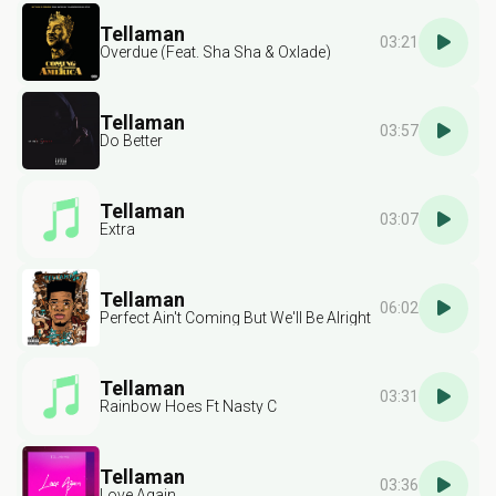
Tellaman
03:21
Overdue (Feat. Sha Sha & Oxlade)
Tellaman
03:57
Do Better
Tellaman
03:07
Extra
Tellaman
06:02
Perfect Ain't Coming But We'll Be Alright
Tellaman
03:31
Rainbow Hoes Ft Nasty C
Tellaman
03:36
Love Again