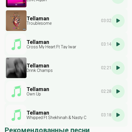
Tellaman
03:02
Troublesome
Tellaman
03:14
Cross My Heart Ft Tay Iwar
Tellaman
02:21
Drink Champs
Tellaman
02:28
Own Up
Tellaman
03:18
Whipped Ft Shekhinah & Nasty C
Рекомендованные песни