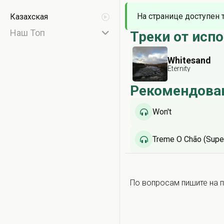
На странице доступен 
Казахская
Наш Топ
Треки от исп
Whitesand
Eternity
Рекомендова
Won't
Treme O Chão (Supe
По вопросам пишите на п