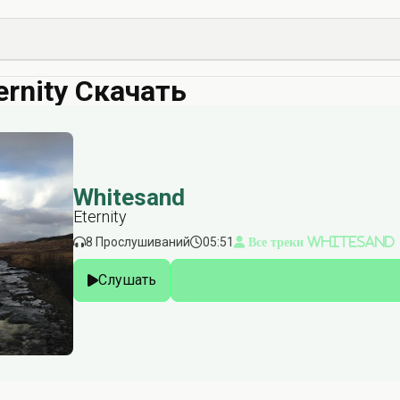
ernity Скачать
Whitesand
Eternity
8 Прослушиваний
05:51
Все треки Whitesand
Слушать