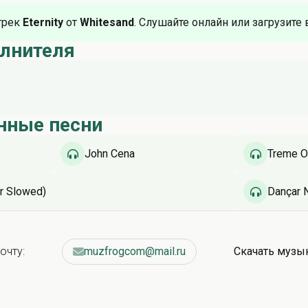
трек
Eternity
от
Whitesand
. Слушайте онлайн или загрузите 
олнителя
нные песни
John Cena
Treme O
r Slowed)
Dançar N
очту:
muzfrogcom@mail.ru
Скачать музы