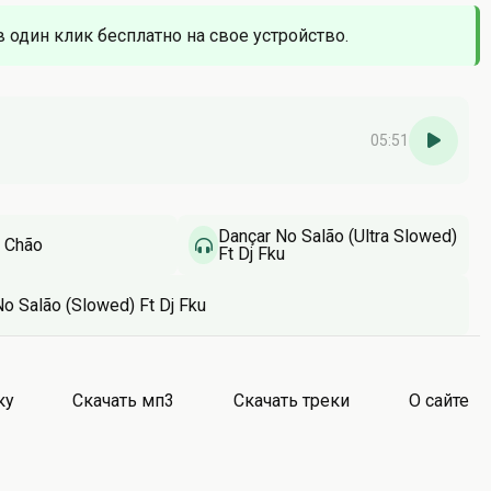
в один клик бесплатно на свое устройство.
05:51
Dançar No Salão (Ultra Slowed)
 Chão
Ft Dj Fku
o Salão (Slowed) Ft Dj Fku
ку
Скачать мп3
Скачать треки
О сайте