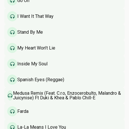
Go On
I Want It That Way
Stand By Me
My Heart Won’t Lie
Inside My Soul
Spanish Eyes (Reggae)
Medusa Remix (Feat. C.r.o, Enzocerobulto, Malandro &
Juicynise) Ft Duki & Khea & Pablo Chill-E
Farda
La-La Means I Love You