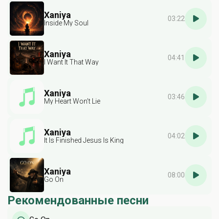
Xaniya
03:22
Inside My Soul
Xaniya
04:41
I Want It That Way
Xaniya
03:46
My Heart Won’t Lie
Xaniya
04:02
It Is Finished Jesus Is King
Xaniya
08:00
Go On
Рекомендованные песни