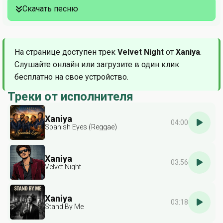
Скачать песню
На странице доступен трек
Velvet Night
от
Xaniya
.
Слушайте онлайн или загрузите в один клик
бесплатно на свое устройство.
Треки от исполнителя
Xaniya
04:00
Spanish Eyes (Reggae)
Xaniya
03:56
Velvet Night
Xaniya
03:18
Stand By Me