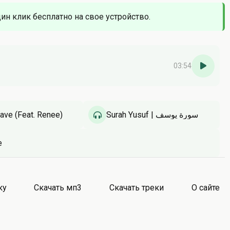
дин клик бесплатно на свое устройство.
03:54
ave (Feat. Renee)
Surah Yusuf | سورة يوسف
e
ку
Скачать мп3
Скачать треки
О сайте