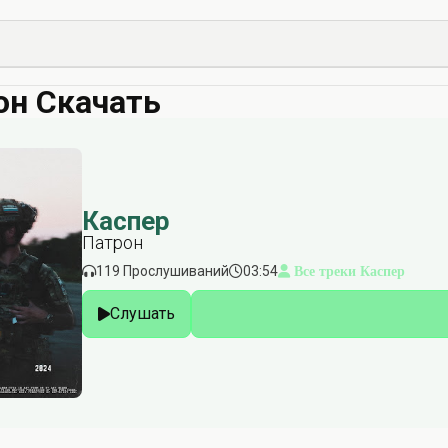
он Скачать
Каспер
Патрон
119 Прослушиваний
03:54
Все треки Каспер
Слушать