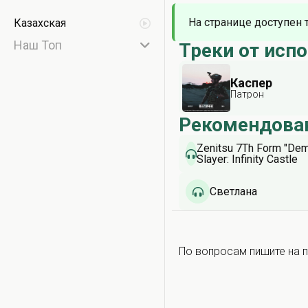
На странице доступен 
Казахская
Наш Топ
Треки от исп
Каспер
Патрон
Рекомендова
Zenitsu 7Th Form "De
Slayer: Infinity Castle
Soundtrack" Epic Versi
Светлана
По вопросам пишите на п