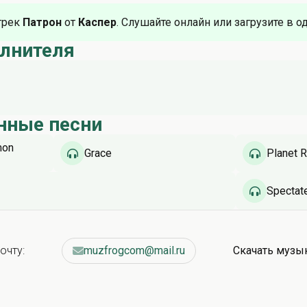
трек
Патрон
от
Каспер
. Слушайте онлайн или загрузите в о
олнителя
нные песни
mon
Grace
Planet R
on
Spectat
очту:
muzfrogcom@mail.ru
Скачать музы