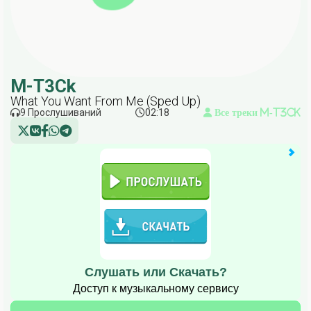
M-T3Ck
What You Want From Me (Sped Up)
9 Прослушиваний
02:18
Все треки M-T3Ck
Слушать или Скачать?
Доступ к музыкальному сервису