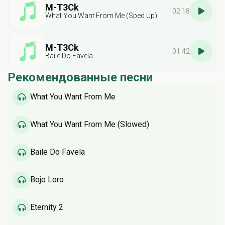
M-T3Ck
02:18
What You Want From Me (Sped Up)
M-T3Ck
01:42
Baile Do Favela
Рекомендованные песни
What You Want From Me
What You Want From Me (Slowed)
Baile Do Favela
Bojo Loro
Eternity 2